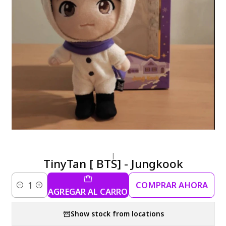
|
TinyTan [ BTS] - Jungkook
COMPRAR AHORA
AGREGAR AL CARRO
Cantidad
Show stock from locations