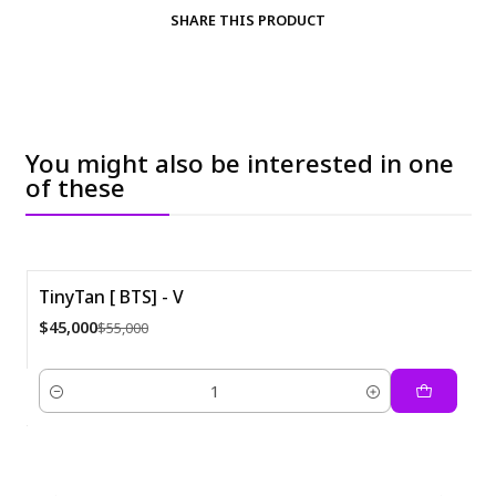
SHARE THIS PRODUCT
You might also be interested in one
of these
TinyTan [ BTS] - V
-18%
$45,000
$55,000
Cantidad