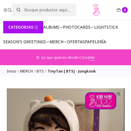
0
CATEGORIAS
ALBUMS
PHOTOCARDS
LIGHTSTICK
SEASON'S GREETINGS
MERCH
OFERTAS
PAPELERÍA
Lo que quieras desde Corea
Ver
Inicio
MERCH
BTS
TinyTan [ BTS] - Jungkook