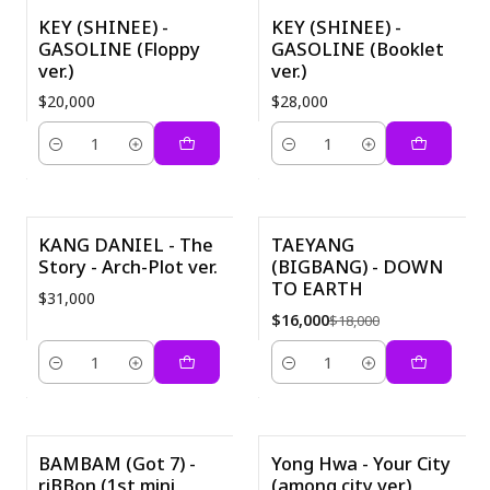
KEY (SHINEE) -
KEY (SHINEE) -
GASOLINE (Floppy
GASOLINE (Booklet
ver.)
ver.)
$20,000
$28,000
Cantidad
Cantidad
KANG DANIEL - The
TAEYANG
Story - Arch-Plot ver.
(BIGBANG) - DOWN
-11%
TO EARTH
$31,000
$16,000
$18,000
Cantidad
Cantidad
BAMBAM (Got 7) -
Yong Hwa - Your City
riBBon (1st mini
(among city ver)