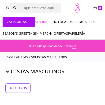
0
CATEGORIAS
ALBUMS
PHOTOCARDS
LIGHTSTICK
SEASON'S GREETINGS
MERCH
OFERTAS
PAPELERÍA
Lo que quieras desde Corea
Ver
Inicio
ALBUMS
SOLISTAS MASCULINOS
SOLISTAS MASCULINOS
FILTROS