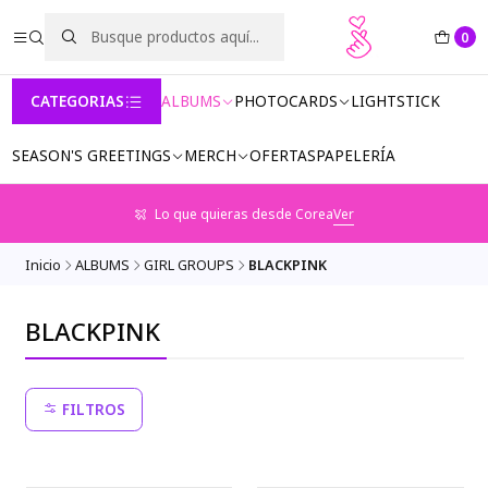
0
CATEGORIAS
ALBUMS
PHOTOCARDS
LIGHTSTICK
SEASON'S GREETINGS
MERCH
OFERTAS
PAPELERÍA
Lo que quieras desde Corea
Ver
Inicio
ALBUMS
GIRL GROUPS
BLACKPINK
BLACKPINK
FILTROS