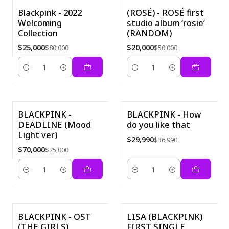
Blackpink - 2022
(ROSÉ) - ROSÉ first
Welcoming
studio album ‘rosie’
-69%
-60%
Collection
(RANDOM)
New
$25,000
$20,000
$80,000
$50,000
Cantidad
Cantidad
BLACKPINK -
BLACKPINK - How
DEADLINE (Mood
do you like that
-7%
-19%
Light ver)
$29,990
$36,990
$70,000
$75,000
Cantidad
Cantidad
BLACKPINK - OST
LISA (BLACKPINK)
(THE GIRLS)
FIRST SINGLE
-44%